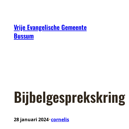
Ga
naar
de
Vrije Evangelische Gemeente
inhoud
Bussum
Bijbelgesprekskring
•
28 januari 2024
cornelis